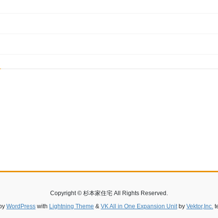
Copyright © 杉本家住宅 All Rights Reserved.
by
WordPress
with
Lightning Theme
&
VK All in One Expansion Unit
by
Vektor,Inc.
t