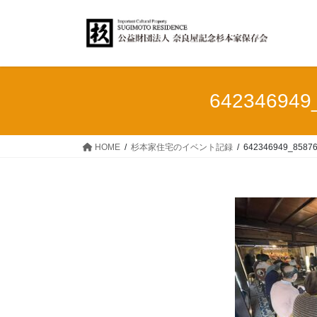
コ
ナ
ン
ビ
テ
ゲ
ン
ー
ツ
シ
へ
ョ
642346949
ス
ン
キ
に
ッ
移
HOME
杉本家住宅のイベント記録
642346949_8587
プ
動