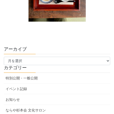
アーカイブ
ア
ー
カ
カテゴリー
イ
ブ
特別公開・一般公開
イベント記録
お知らせ
ならや杉本会 文化サロン