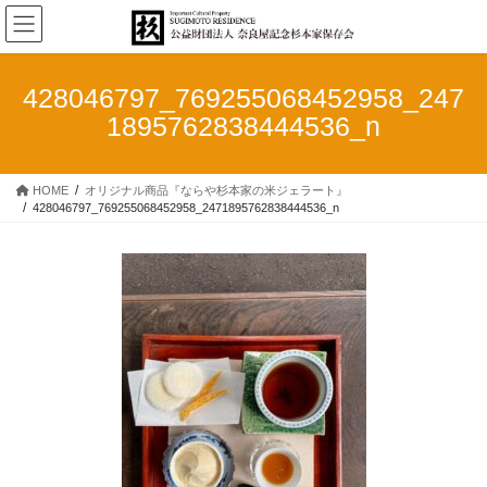
コ
ナ
ン
ビ
テ
ゲ
ン
ー
428046797_769255068452958_247
ツ
シ
1895762838444536_n
へ
ョ
ス
ン
キ
に
HOME
オリジナル商品『ならや杉本家の米ジェラート』
ッ
移
428046797_769255068452958_2471895762838444536_n
プ
動