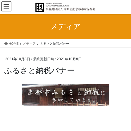
コ
ナ
ン
ビ
テ
ゲ
ン
ー
メディア
ツ
シ
へ
ョ
ス
ン
HOME
メディア
ふるさと納税バナー
キ
に
ッ
移
プ
動
2021年10月8日
/ 最終更新日時 :
2021年10月8日
ふるさと納税バナー