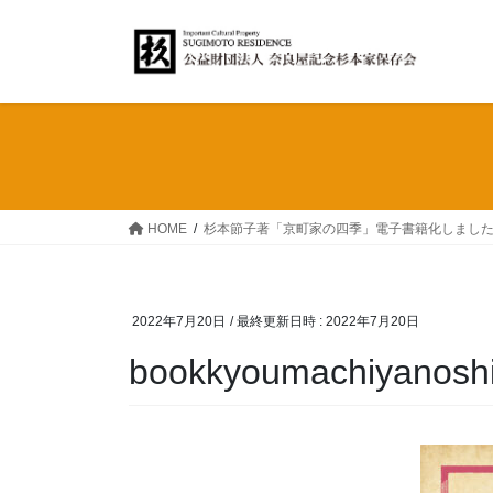
コ
ナ
ン
ビ
テ
ゲ
ン
ー
ツ
シ
へ
ョ
ス
ン
キ
に
ッ
移
HOME
杉本節子著「京町家の四季」電子書籍化しまし
プ
動
2022年7月20日
/ 最終更新日時 :
2022年7月20日
bookkyoumachiyanoshi