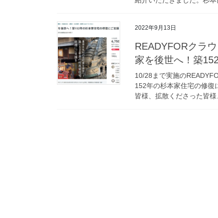
2022年9月13日
READYFORク
家を後世へ！築15
10/28まで実施のREA
152年の杉本家住宅の修
皆様、拡散くださった皆様、