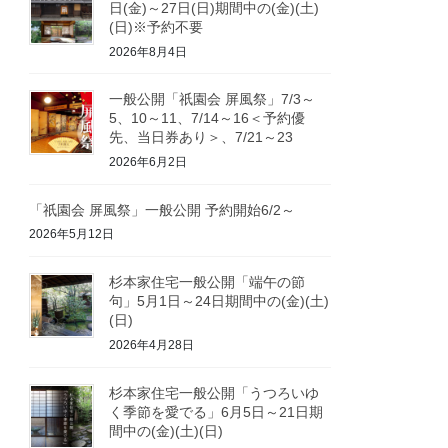
日(金)～27日(日)期間中の(金)(土)
(日)※予約不要
2026年8月4日
一般公開「祇園会 屏風祭」7/3～
5、10～11、7/14～16＜予約優
先、当日券あり＞、7/21～23
2026年6月2日
「祇園会 屏風祭」一般公開 予約開始6/2～
2026年5月12日
杉本家住宅一般公開「端午の節
句」5月1日～24日期間中の(金)(土)
(日)
2026年4月28日
杉本家住宅一般公開「うつろいゆ
く季節を愛でる」6月5日～21日期
間中の(金)(土)(日)