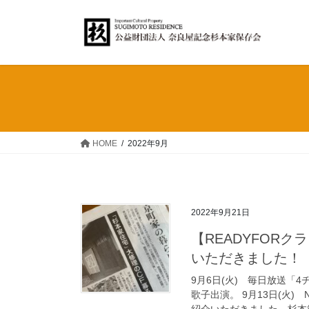
コ
ナ
ン
ビ
テ
ゲ
ン
ー
ツ
シ
へ
ョ
ス
ン
キ
に
ッ
移
HOME
2022年9月
プ
動
2022年9月21日
【READYFOR
いただきました！
9月6日(火) 毎日放送「
歌子出演。 9月13日(火
紹介いただきました。杉本節子