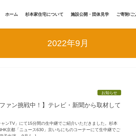
ホーム
杉本家住宅について
施設公開・団体見学
ご寄附/ご
2022年9月
お知らせ
クラファン挑戦中！】テレビ・新聞から取材して
4チャンTV」にて15分間の生中継でご紹介いただきました。杉本
) NHK京都「ニュース630」京いちにちのコーナーにて生中継でご
出演。 9月 […]