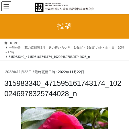
コ
ナ
ン
ビ
テ
ゲ
ン
ー
投稿
ツ
シ
へ
ョ
ス
ン
HOME
キ
に
一般公開「花の京町家3月 庭の椿いろいろ」3/4(土)～19(日)の金・土・日 10時
ッ
移
～17時
プ
動
315983340_471595161743174_1020246978325744028_n
2022年11月22日
/ 最終更新日時 :
2022年11月22日
315983340_471595161743174_102
0246978325744028_n