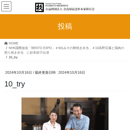
コ
ナ
ン
ビ
テ
ゲ
ン
ー
投稿
ツ
シ
へ
ョ
ス
ン
HOME
キ
に
NHK国際放送「BENTO EXPO」＃9白みその卵焼き弁当，＃10高野豆腐と鶏肉の
ッ
移
照り焼き弁当 に杉本節子出演
プ
動
10_try
2024年10月16日
/ 最終更新日時 :
2024年10月16日
10_try