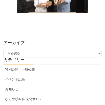
アーカイブ
ア
ー
カ
カテゴリー
イ
ブ
特別公開・一般公開
イベント記録
お知らせ
ならや杉本会 文化サロン