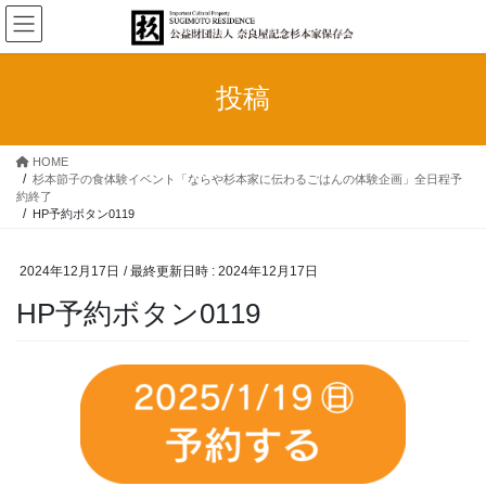
コ
ナ
ン
ビ
テ
ゲ
ン
ー
投稿
ツ
シ
へ
ョ
ス
ン
HOME
キ
に
杉本節子の食体験イベント「ならや杉本家に伝わるごはんの体験企画」全日程予
ッ
移
約終了
プ
動
HP予約ボタン0119
2024年12月17日
/ 最終更新日時 :
2024年12月17日
HP予約ボタン0119