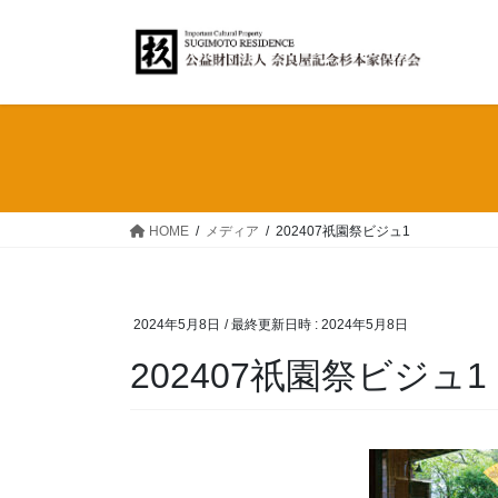
コ
ナ
ン
ビ
テ
ゲ
ン
ー
ツ
シ
へ
ョ
ス
ン
キ
に
ッ
移
HOME
メディア
202407祇園祭ビジュ1
プ
動
2024年5月8日
/ 最終更新日時 :
2024年5月8日
202407祇園祭ビジュ1