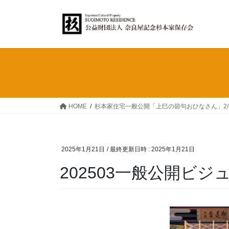
コ
ナ
ン
ビ
テ
ゲ
ン
ー
ツ
シ
へ
ョ
ス
ン
キ
に
ッ
移
HOME
杉本家住宅一般公開「上巳の節句おひなさん」2/28～
プ
動
2025年1月21日
/ 最終更新日時 :
2025年1月21日
202503一般公開ビジュ