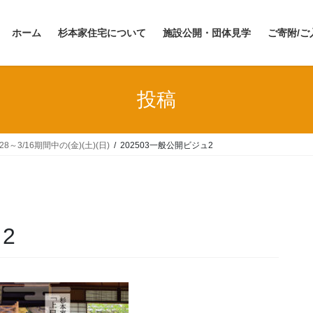
ホーム
杉本家住宅について
施設公開・団体見学
ご寄附/ご
投稿
3/16期間中の(金)(土)(日)
202503一般公開ビジュ2
2