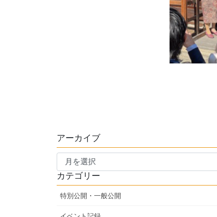
アーカイブ
ア
ー
カテゴリー
カ
イ
特別公開・一般公開
ブ
イベント記録