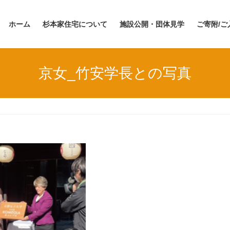
ホーム
杉本家住宅について
施設公開・団体見学
ご寄附/ご
京女_竹安学長との写真