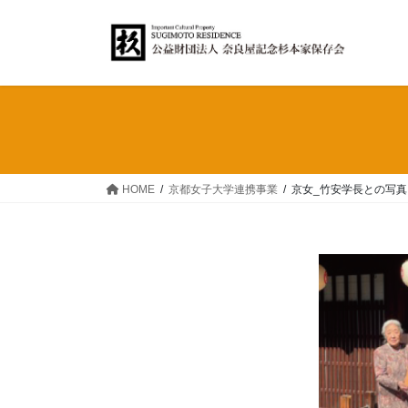
コ
ナ
ン
ビ
テ
ゲ
ン
ー
ツ
シ
へ
ョ
ス
ン
キ
に
ッ
移
HOME
京都女子大学連携事業
京女_竹安学長との写真
プ
動