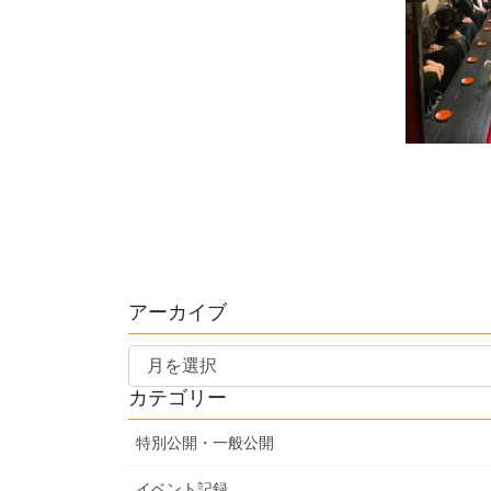
アーカイブ
ア
ー
カテゴリー
カ
イ
特別公開・一般公開
ブ
イベント記録