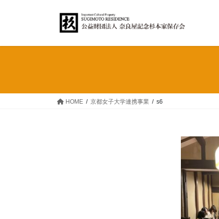
コ
ナ
ン
ビ
テ
ゲ
ン
ー
ツ
シ
へ
ョ
ス
ン
キ
に
ッ
移
HOME
京都女子大学連携事業
s6
プ
動